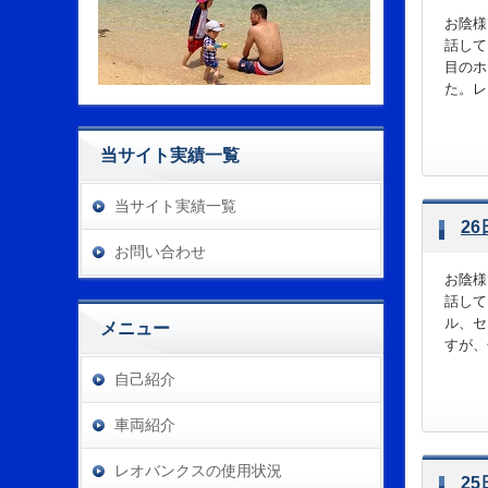
お陰様
話して
目のホ
た。レ
当サイト実績一覧
当サイト実績一覧
2
お問い合わせ
お陰様
話して
ル、セ
メニュー
すが、
自己紹介
車両紹介
レオバンクスの使用状況
2